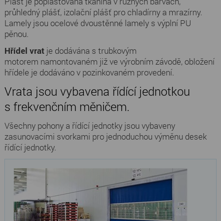
Plášť je poplastovaná tkanina v různých barvách,
průhledný plášť, izolační plášť pro chladírny a mrazírny.
Lamely jsou ocelové dvoustěnné lamely s výplní PU
pěnou.
Hřídel vrat
je dodávána s trubkovým
motorem namontovaném již ve výrobním závodě, obložení
hřídele je dodáváno v pozinkovaném provedení.
Vrata jsou vybavena řídící jednotkou
s frekvenčním měničem.
Všechny pohony a řídící jednotky jsou vybaveny
zasunovacími svorkami pro jednoduchou výměnu desek
řídící jednotky.