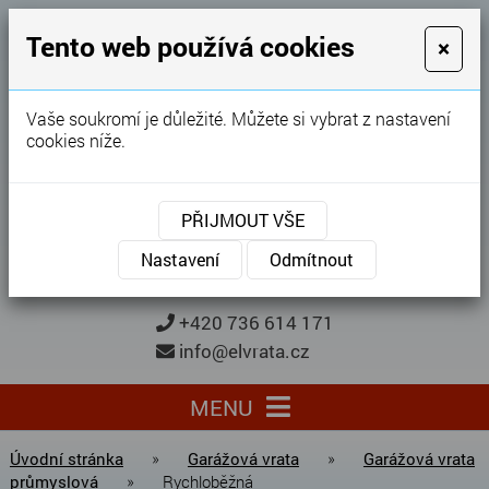
GARÁŽOVÁ VRATA
Tento web používá cookies
×
Karel Procházka
Vaše soukromí je důležité. Můžete si vybrat z nastavení
cookies níže.
28 let
zkušeností
Garážová vrata, brány, ploty ...
PŘIJMOUT VŠE
Kontaktujte nás
KONTAKTUJTE NÁS
Nastavení
Odmítnout
+420 736 614 171
info@elvrata.cz
MENU
Úvodní stránka
»
Garážová vrata
»
Garážová vrata
průmyslová
»
Rychloběžná