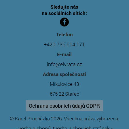
Sledujte nás
na sociálních sítích:
Telefon
+420 736 614 171
E-mail
info@elvrata.cz
Adresa společnosti
Mikulovice 43
675 22 Stařeč
Ochrana osobních údajů GDPR
© Karel Procházka 2026. Všechna práva vyhrazena.
Tvorba e-shopů
tvorba webových stránek
,
a