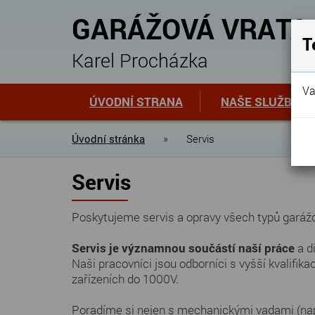
GARÁŽOVÁ VRATA
T
Karel Procházka
Va
ÚVODNÍ STRANA
NAŠE SLUŽBY
Úvodní stránka
»
Servis
Servis
Poskytujeme servis a opravy všech typů garážov
Servis je významnou součástí naší práce
a d
Naši pracovníci jsou odborníci s vyšší kvalifik
zařízeních do 1000V.
Poradíme si nejen s mechanickými vadami (např. 