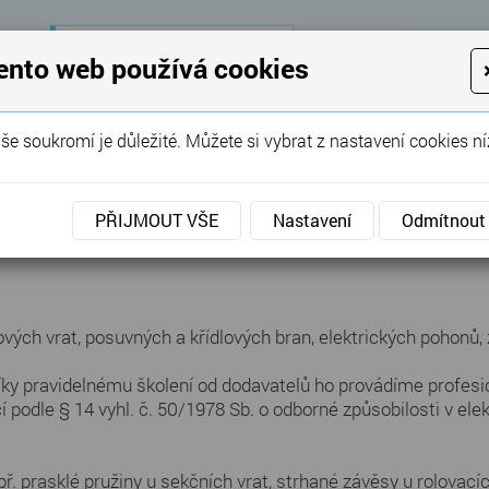
28 let
zkušeností
K
ento web používá cookies
KON
Garážová vrata, brány, ploty ...
še soukromí je důležité. Můžete si vybrat z nastavení cookies ní
SERVIS
REFERENCE
POPTÁVKA
PŘIJMOUT VŠE
Nastavení
Odmítnout
ých vrat, posuvných a křídlových bran, elektrických pohonů, 
íky pravidelnému školení od dodavatelů ho provádíme profesio
ací podle § 14 vyhl. č. 50/1978 Sb. o odborné způsobilosti v e
prasklé pružiny u sekčních vrat, strhané závěsy u rolovacích 