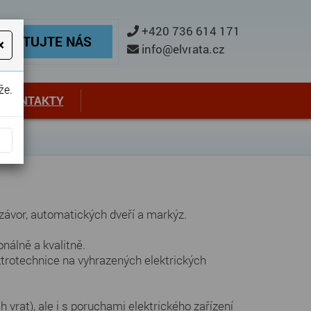
ontaktujte nás
+420 736 614 171
TAKTUJTE NÁS
×
info@elvrata.cz
že.
KONTAKTY
závor, automatických dveří a markýz.
nálně a kvalitně.
lektrotechnice na vyhrazených elektrických
vrat), ale i s poruchami elektrického zařízení