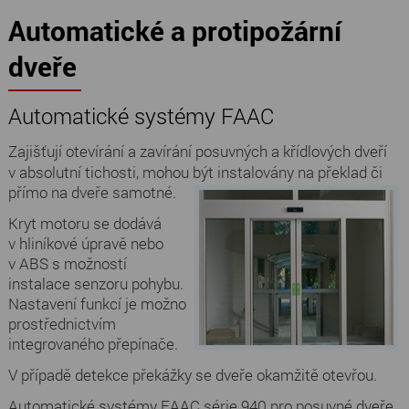
Automatické a protipožární
dveře
Automatické systémy FAAC
Zajišťují otevírání a zavírání posuvných a křídlových dveří
v absolutní tichosti, mohou být instalovány na překlad či
přímo na dveře samotné.
Kryt motoru se dodává
v hliníkové úpravě nebo
v ABS s možností
instalace senzoru pohybu.
Nastavení funkcí je možno
prostřednictvím
integrovaného přepínače.
V případě detekce překážky se dveře okamžitě otevřou.
Automatické systémy FAAC série 940 pro posuvné dveře