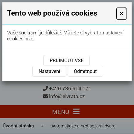
GARÁŽOVÁ VRATA
Tento web používá cookies
×
Karel Procházka
Vaše soukromí je důležité. Můžete si vybrat z nastavení
cookies níže.
28 let
zkušeností
Garážová vrata, brány, ploty ...
PŘIJMOUT VŠE
Kontaktujte nás
KONTAKTUJTE NÁS
Nastavení
Odmítnout
+420 736 614 171
info@elvrata.cz
MENU
Úvodní stránka
»
Automatické a protipožární dveře