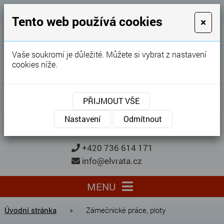
GARÁŽOVÁ VRATA
Tento web používá cookies
×
Karel Procházka
Vaše soukromí je důležité. Můžete si vybrat z nastavení
cookies níže.
28 let
zkušeností
Garážová vrata, brány, ploty ...
PŘIJMOUT VŠE
Kontaktujte nás
KONTAKTUJTE NÁS
Nastavení
Odmítnout
+420 736 614 171
info@elvrata.cz
MENU
Úvodní stránka
»
Zámečnické práce, ploty