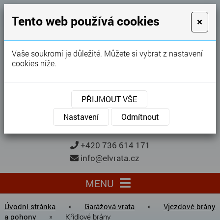
GARÁŽOVÁ VRATA
Tento web používá cookies
×
Karel Procházka
Vaše soukromí je důležité. Můžete si vybrat z nastavení
cookies níže.
28 let
zkušeností
Garážová vrata, brány, ploty ...
PŘIJMOUT VŠE
Kontaktujte nás
KONTAKTUJTE NÁS
Nastavení
Odmítnout
+420 736 614 171
info@elvrata.cz
MENU
Úvodní stránka
»
Garážová vrata
»
Vjezdové brány
a pohony
»
Křídlové brány