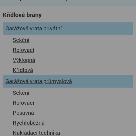
Křídlové brány
Garážová vrata privátní
Sekční
Rolovací
Výklopná
Křídlová
Garážová vrata průmyslová
Sekční
Rolovací
Posuvná
Rychloběžná
Nakládací technika