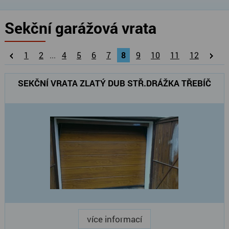
Sekční garážová vrata
1
2
...
4
5
6
7
8
9
10
11
12
SEKČNÍ VRATA ZLATÝ DUB STŘ.DRÁŽKA TŘEBÍČ
více informací