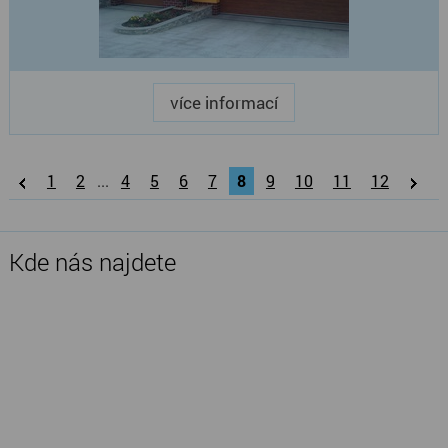
více informací
1
2
...
4
5
6
7
8
9
10
11
12
Kde nás najdete