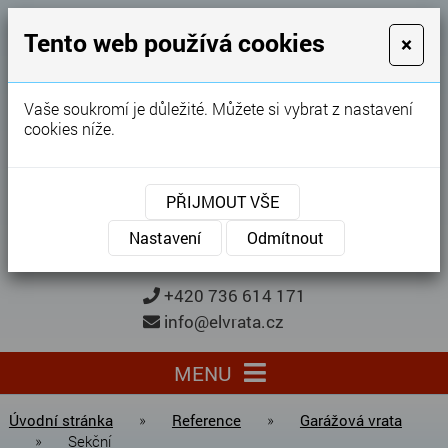
GARÁŽOVÁ VRATA
Tento web používá cookies
×
Karel Procházka
Vaše soukromí je důležité. Můžete si vybrat z nastavení
cookies níže.
28 let
zkušeností
Garážová vrata, brány, ploty ...
PŘIJMOUT VŠE
Kontaktujte nás
KONTAKTUJTE NÁS
Nastavení
Odmítnout
+420 736 614 171
info@elvrata.cz
MENU
Úvodní stránka
»
Reference
»
Garážová vrata
»
Sekční