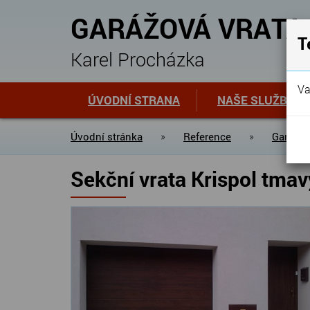
GARÁŽOVÁ VRATA
T
Karel Procházka
Va
ÚVODNÍ STRANA
NAŠE SLUŽBY
Úvodní stránka
»
Reference
»
Garážov
Sekční vrata Krispol tma