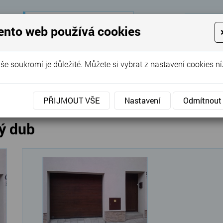
28 let
zkušeností
K
ento web používá cookies
KON
Garážová vrata, brány, ploty ...
še soukromí je důležité. Můžete si vybrat z nastavení cookies ní
SERVIS
REFERENCE
POPTÁVKA
á vrata
»
Sekční
»
Sekční vrata Krispol tmavý dub
PŘIJMOUT VŠE
Nastavení
Odmítnout
vý dub