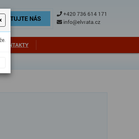
ontaktujte nás
+420 736 614 171
TAKTUJTE NÁS
×
info@elvrata.cz
že.
KONTAKTY