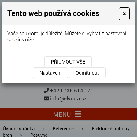
GARÁŽOVÁ VRATA
Tento web používá cookies
×
Karel Procházka
Vaše soukromí je důležité. Můžete si vybrat z nastavení
cookies níže.
28 let
zkušeností
Garážová vrata, brány, ploty ...
PŘIJMOUT VŠE
Kontaktujte nás
KONTAKTUJTE NÁS
Nastavení
Odmítnout
+420 736 614 171
info@elvrata.cz
MENU
Úvodní stránka
»
Reference
»
Elektrické pohony
bran
»
Posuvné