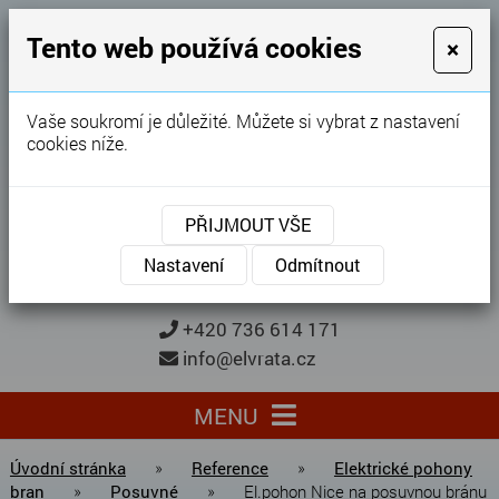
GARÁŽOVÁ VRATA
Tento web používá cookies
×
Karel Procházka
Vaše soukromí je důležité. Můžete si vybrat z nastavení
cookies níže.
28 let
zkušeností
Garážová vrata, brány, ploty ...
PŘIJMOUT VŠE
Kontaktujte nás
KONTAKTUJTE NÁS
Nastavení
Odmítnout
+420 736 614 171
info@elvrata.cz
MENU
Úvodní stránka
»
Reference
»
Elektrické pohony
bran
»
Posuvné
»
El.pohon Nice na posuvnou bránu