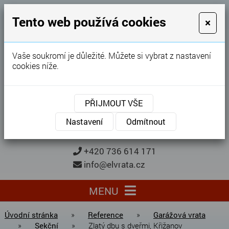
GARÁŽOVÁ VRATA
Tento web používá cookies
×
Karel Procházka
Vaše soukromí je důležité. Můžete si vybrat z nastavení
cookies níže.
28 let
zkušeností
Garážová vrata, brány, ploty ...
PŘIJMOUT VŠE
Kontaktujte nás
KONTAKTUJTE NÁS
Nastavení
Odmítnout
+420 736 614 171
info@elvrata.cz
MENU
Úvodní stránka
»
Reference
»
Garážová vrata
»
Sekční
»
Zlatý dbu s dveřmi, Křižanov