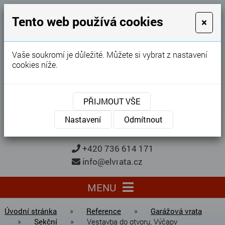
GARÁŽOVÁ VRATA
Tento web používá cookies
×
Karel Procházka
Vaše soukromí je důležité. Můžete si vybrat z nastavení
cookies níže.
28 let
zkušeností
Garážová vrata, brány, ploty ...
PŘIJMOUT VŠE
Kontaktujte nás
KONTAKTUJTE NÁS
Nastavení
Odmítnout
+420 736 614 171
info@elvrata.cz
MENU
Úvodní stránka
»
Reference
»
Garážová vrata
»
Sekční
»
Vestavba do otvoru, Výčapy