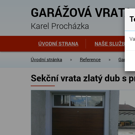
GARÁŽOVÁ VRATA
T
Karel Procházka
Va
ÚVODNÍ STRANA
NAŠE SLUŽBY
Úvodní stránka
»
Reference
»
Garážov
Sekční vrata zlatý dub s 