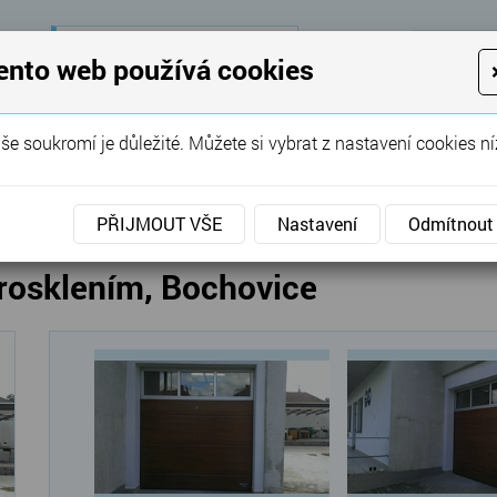
28 let
zkušeností
K
ento web používá cookies
KON
Garážová vrata, brány, ploty ...
še soukromí je důležité. Můžete si vybrat z nastavení cookies ní
SERVIS
REFERENCE
POPTÁVKA
á vrata
»
Sekční
»
Sekční vrata zlatý dub s prosklením
PŘIJMOUT VŠE
Nastavení
Odmítnout
prosklením, Bochovice