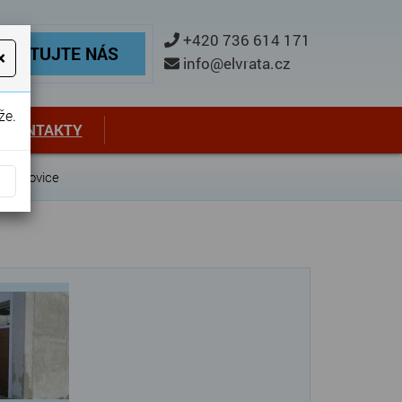
ontaktujte nás
+420 736 614 171
TAKTUJTE NÁS
×
info@elvrata.cz
že.
KONTAKTY
, Bochovice