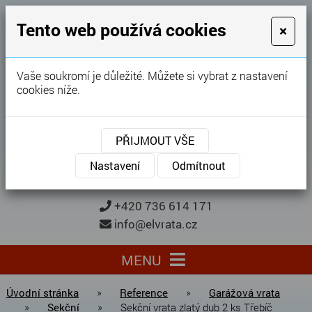
GARÁŽOVÁ VRATA
Tento web používá cookies
×
Karel Procházka
Vaše soukromí je důležité. Můžete si vybrat z nastavení
cookies níže.
28 let
zkušeností
Garážová vrata, brány, ploty ...
PŘIJMOUT VŠE
Kontaktujte nás
KONTAKTUJTE NÁS
Nastavení
Odmítnout
+420 736 614 171
info@elvrata.cz
MENU
Úvodní stránka
»
Reference
»
Garážová vrata
»
Sekční
»
Sekční vrata zlatý dub 2 ks Třebíč