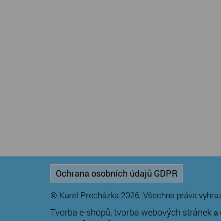
Ochrana osobních údajů GDPR
© Karel Procházka 2026. Všechna práva vyhra
Tvorba e-shopů
tvorba webových stránek
,
a