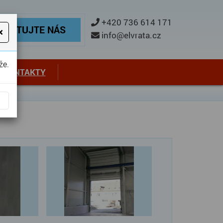
ontaktujte nás
+420 736 614 171
TAKTUJTE NÁS
×
info@elvrata.cz
že.
KONTAKTY