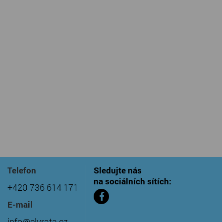
Telefon
Sledujte nás
na sociálních sítích:
+420 736 614 171
E-mail
info@elvrata.cz