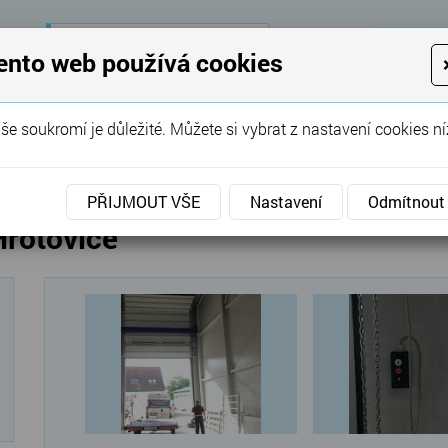
28 let
zkušeností
K
ento web používá cookies
KON
Garážová vrata, brány, ploty ...
še soukromí je důležité. Můžete si vybrat z nastavení cookies ní
SERVIS
REFERENCE
POPTÁVKA
PŘIJMOUT VŠE
Nastavení
Odmítnout
Hrotovice