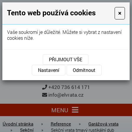
GARÁŽOVÁ VRATA
Tento web používá cookies
×
Karel Procházka
Vaše soukromí je důležité. Můžete si vybrat z nastavení
cookies níže.
28 let
zkušeností
Garážová vrata, brány, ploty ...
PŘIJMOUT VŠE
Kontaktujte nás
KONTAKTUJTE NÁS
Nastavení
Odmítnout
+420 736 614 171
info@elvrata.cz
MENU
Úvodní stránka
»
Reference
»
Garážová vrata
»
Sekční
»
Sekční vrata tmavý rustikální dub