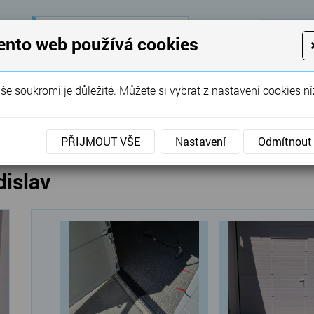
28 let
zkušeností
K
ento web používá cookies
KON
Garážová vrata, brány, ploty ...
še soukromí je důležité. Můžete si vybrat z nastavení cookies ní
SERVIS
REFERENCE
POPTÁVKA
á vrata
»
Sekční
»
Sekční vrata s dveřmi Vladislav
PŘIJMOUT VŠE
Nastavení
Odmítnout
dislav