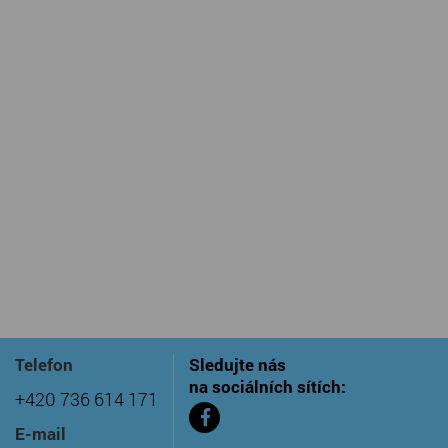
Telefon
Sledujte nás
na sociálních sítích:
+420 736 614 171
E-mail