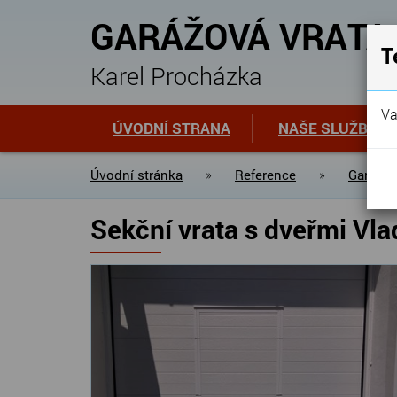
GARÁŽOVÁ VRATA
T
Karel Procházka
Va
ÚVODNÍ STRANA
NAŠE SLUŽBY
Úvodní stránka
»
Reference
»
Garážov
Sekční vrata s dveřmi Vla