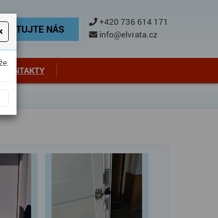
ontaktujte nás
+420 736 614 171
TAKTUJTE NÁS
×
info@elvrata.cz
že.
KONTAKTY