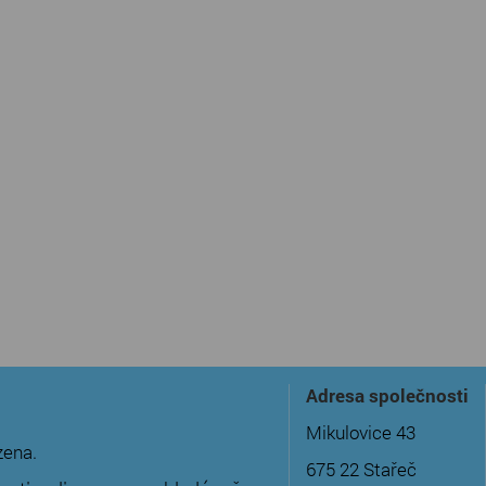
Adresa společnosti
Mikulovice 43
zena.
675 22 Stařeč