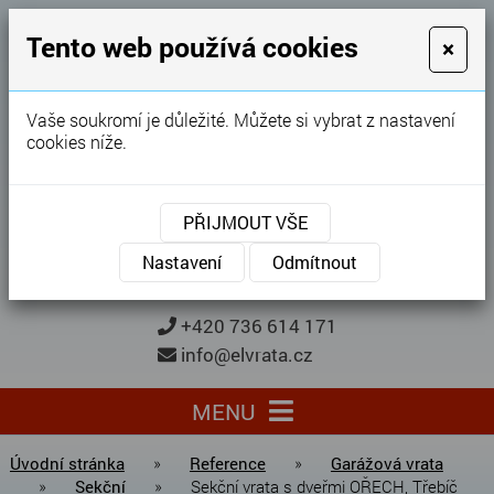
GARÁŽOVÁ VRATA
Tento web používá cookies
×
Karel Procházka
Vaše soukromí je důležité. Můžete si vybrat z nastavení
cookies níže.
28 let
zkušeností
Garážová vrata, brány, ploty ...
PŘIJMOUT VŠE
Kontaktujte nás
KONTAKTUJTE NÁS
Nastavení
Odmítnout
+420 736 614 171
info@elvrata.cz
MENU
Úvodní stránka
»
Reference
»
Garážová vrata
»
Sekční
»
Sekční vrata s dveřmi OŘECH, Třebíč