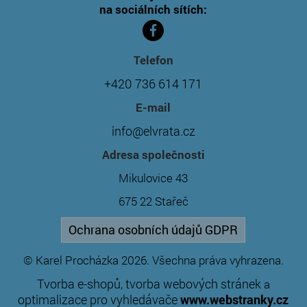
na sociálních sítích:
Telefon
+420 736 614 171
E-mail
info@elvrata.cz
Adresa společnosti
Mikulovice 43
675 22 Stařeč
Ochrana osobních údajů GDPR
© Karel Procházka 2026. Všechna práva vyhrazena.
Tvorba e-shopů
tvorba webových stránek
,
a
optimalizace pro vyhledávače
www.webstranky.cz