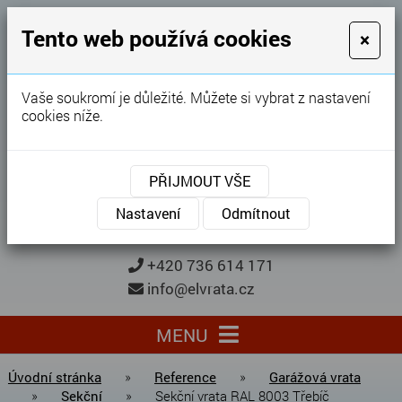
GARÁŽOVÁ VRATA
Tento web používá cookies
×
Karel Procházka
Vaše soukromí je důležité. Můžete si vybrat z nastavení
cookies níže.
28 let
zkušeností
Garážová vrata, brány, ploty ...
PŘIJMOUT VŠE
Kontaktujte nás
KONTAKTUJTE NÁS
Nastavení
Odmítnout
+420 736 614 171
info@elvrata.cz
MENU
Úvodní stránka
»
Reference
»
Garážová vrata
»
Sekční
»
Sekční vrata RAL 8003 Třebíč