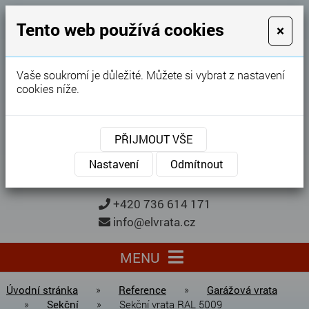
GARÁŽOVÁ VRATA
Tento web používá cookies
×
Karel Procházka
Vaše soukromí je důležité. Můžete si vybrat z nastavení
cookies níže.
28 let
zkušeností
Garážová vrata, brány, ploty ...
PŘIJMOUT VŠE
Kontaktujte nás
KONTAKTUJTE NÁS
Nastavení
Odmítnout
+420 736 614 171
info@elvrata.cz
MENU
Úvodní stránka
»
Reference
»
Garážová vrata
»
Sekční
»
Sekční vrata RAL 5009