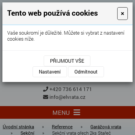
GARÁŽOVÁ VRATA
Tento web používá cookies
×
Karel Procházka
Vaše soukromí je důležité. Můžete si vybrat z nastavení
cookies níže.
28 let
zkušeností
Garážová vrata, brány, ploty ...
PŘIJMOUT VŠE
Kontaktujte nás
KONTAKTUJTE NÁS
Nastavení
Odmítnout
+420 736 614 171
info@elvrata.cz
MENU
Úvodní stránka
»
Reference
»
Garážová vrata
»
Sekční
»
Sekční vrata ořech 2ks Stařeč