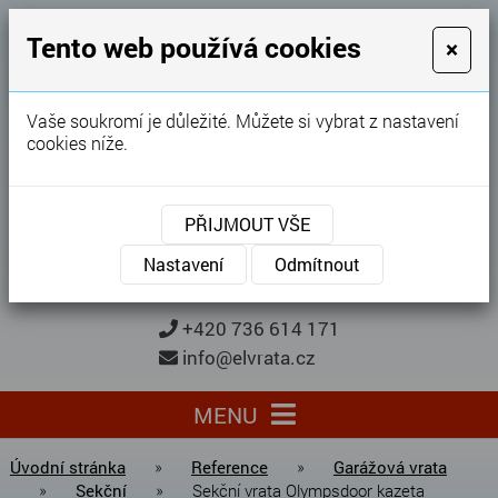
GARÁŽOVÁ VRATA
Tento web používá cookies
×
Karel Procházka
Vaše soukromí je důležité. Můžete si vybrat z nastavení
cookies níže.
28 let
zkušeností
Garážová vrata, brány, ploty ...
PŘIJMOUT VŠE
Kontaktujte nás
KONTAKTUJTE NÁS
Nastavení
Odmítnout
+420 736 614 171
info@elvrata.cz
MENU
Úvodní stránka
»
Reference
»
Garážová vrata
»
Sekční
»
Sekční vrata Olympsdoor kazeta