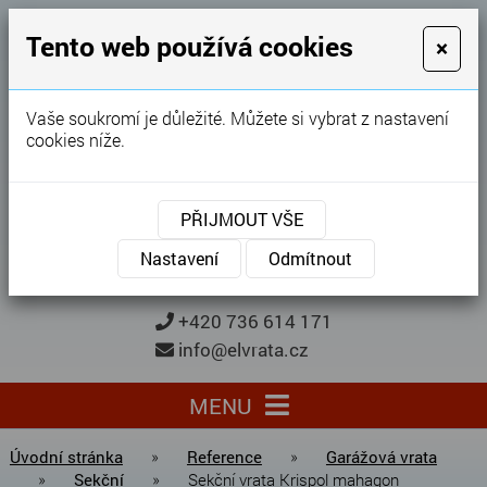
GARÁŽOVÁ VRATA
Tento web používá cookies
×
Karel Procházka
Vaše soukromí je důležité. Můžete si vybrat z nastavení
cookies níže.
28 let
zkušeností
Garážová vrata, brány, ploty ...
PŘIJMOUT VŠE
Kontaktujte nás
KONTAKTUJTE NÁS
Nastavení
Odmítnout
+420 736 614 171
info@elvrata.cz
MENU
Úvodní stránka
»
Reference
»
Garážová vrata
»
Sekční
»
Sekční vrata Krispol mahagon