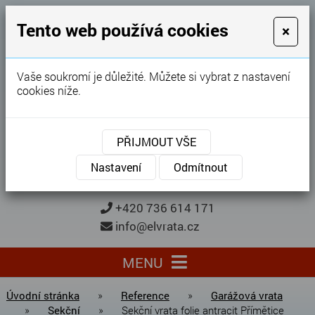
GARÁŽOVÁ VRATA
Tento web používá cookies
×
Karel Procházka
Vaše soukromí je důležité. Můžete si vybrat z nastavení
cookies níže.
28 let
zkušeností
Garážová vrata, brány, ploty ...
PŘIJMOUT VŠE
Kontaktujte nás
KONTAKTUJTE NÁS
Nastavení
Odmítnout
+420 736 614 171
info@elvrata.cz
MENU
Úvodní stránka
»
Reference
»
Garážová vrata
»
Sekční
»
Sekční vrata folie antracit Přímětice