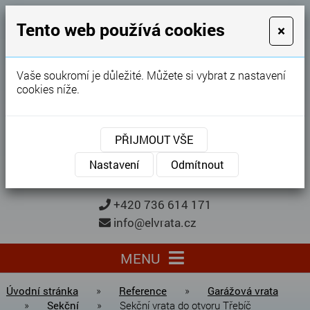
GARÁŽOVÁ VRATA
Tento web používá cookies
×
Karel Procházka
Vaše soukromí je důležité. Můžete si vybrat z nastavení
cookies níže.
28 let
zkušeností
Garážová vrata, brány, ploty ...
PŘIJMOUT VŠE
Kontaktujte nás
KONTAKTUJTE NÁS
Nastavení
Odmítnout
+420 736 614 171
info@elvrata.cz
MENU
Úvodní stránka
»
Reference
»
Garážová vrata
»
Sekční
»
Sekční vrata do otvoru Třebíč