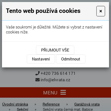
GARÁŽOVÁ VRATA
Tento web používá cookies
×
Karel Procházka
Vaše soukromí je důležité. Můžete si vybrat z nastavení
cookies níže.
28 let
zkušeností
Garážová vrata, brány, ploty ...
PŘIJMOUT VŠE
Kontaktujte nás
KONTAKTUJTE NÁS
Nastavení
Odmítnout
+420 736 614 171
info@elvrata.cz
MENU
Úvodní stránka
»
Reference
»
Garážová vrata
»
Sekční
»
Sekční vrata černá mat, Babice