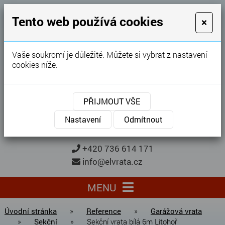
GARÁŽOVÁ VRATA
Tento web používá cookies
×
Karel Procházka
Vaše soukromí je důležité. Můžete si vybrat z nastavení
cookies níže.
28 let
zkušeností
Garážová vrata, brány, ploty ...
PŘIJMOUT VŠE
Kontaktujte nás
KONTAKTUJTE NÁS
Nastavení
Odmítnout
+420 736 614 171
info@elvrata.cz
MENU
Úvodní stránka
»
Reference
»
Garážová vrata
»
Sekční
»
Sekční vrata bílá 6m Litohoř