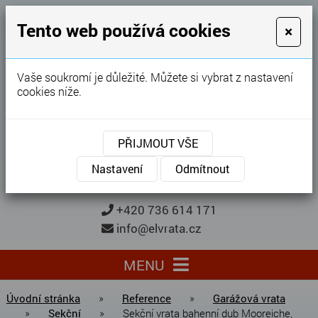
GARÁŽOVÁ VRATA
Tento web používá cookies
×
Karel Procházka
Vaše soukromí je důležité. Můžete si vybrat z nastavení
cookies níže.
28 let
zkušeností
Garážová vrata, brány, ploty ...
PŘIJMOUT VŠE
Kontaktujte nás
KONTAKTUJTE NÁS
Nastavení
Odmítnout
+420 736 614 171
info@elvrata.cz
MENU
Úvodní stránka
»
Reference
»
Garážová vrata
»
Sekční
»
Sekční vrata bahenní dub Mooreiche,