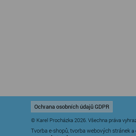
Ochrana osobních údajů GDPR
© Karel Procházka 2026. Všechna práva vyhra
Tvorba e-shopů
tvorba webových stránek
,
a