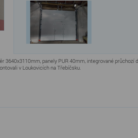
měr 3640x3110mm, panely PUR 40mm, integrované průchozí dv
ntovali v Loukovicích na Třebíčsku.