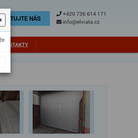
ontaktujte nás
+420 736 614 171
TAKTUJTE NÁS
×
info@elvrata.cz
že.
KONTAKTY