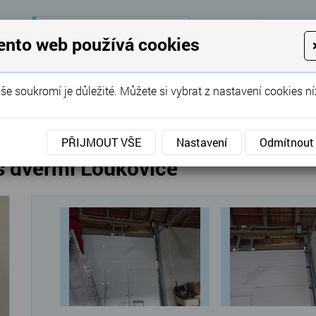
28 let
zkušeností
K
ento web používá cookies
KON
Garážová vrata, brány, ploty ...
še soukromí je důležité. Můžete si vybrat z nastavení cookies ní
SERVIS
REFERENCE
POPTÁVKA
PŘIJMOUT VŠE
Nastavení
Odmítnout
s dveřmi Loukovice