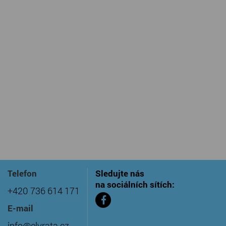
Telefon
Sledujte nás
na sociálních sítích:
+420 736 614 171
E-mail
info@elvrata.cz