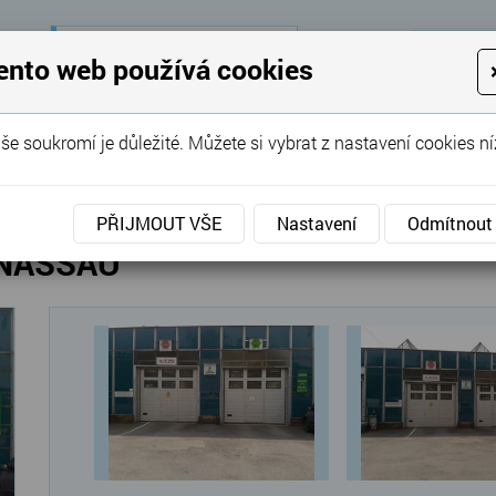
28 let
zkušeností
K
ento web používá cookies
KON
Garážová vrata, brány, ploty ...
še soukromí je důležité. Můžete si vybrat z nastavení cookies ní
SERVIS
REFERENCE
POPTÁVKA
PŘIJMOUT VŠE
Nastavení
Odmítnout
a NASSAU