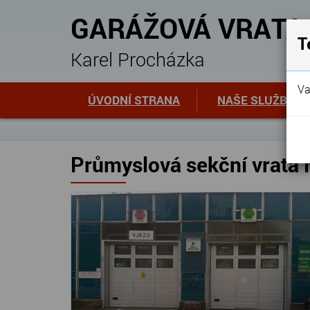
GARÁŽOVÁ VRATA
T
Karel Procházka
Va
ÚVODNÍ STRANA
NAŠE SLUŽBY
Průmyslová sekční vrat