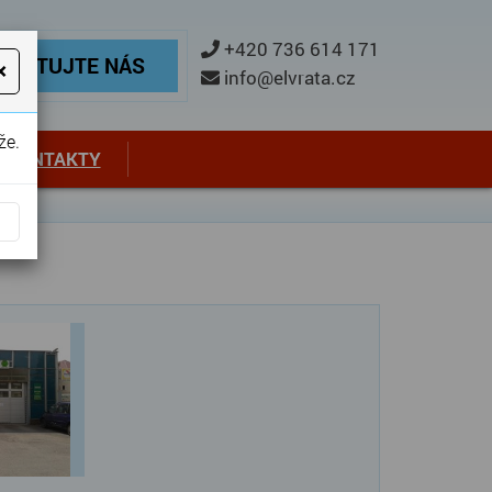
ontaktujte nás
+420 736 614 171
TAKTUJTE NÁS
×
info@elvrata.cz
že.
KONTAKTY