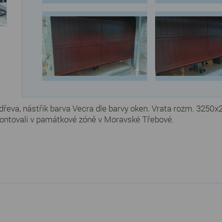
dřeva, nástřik barva Vecra dle barvy oken. Vrata rozm. 32
ontovali v památkové zóně v Moravské Třebové.