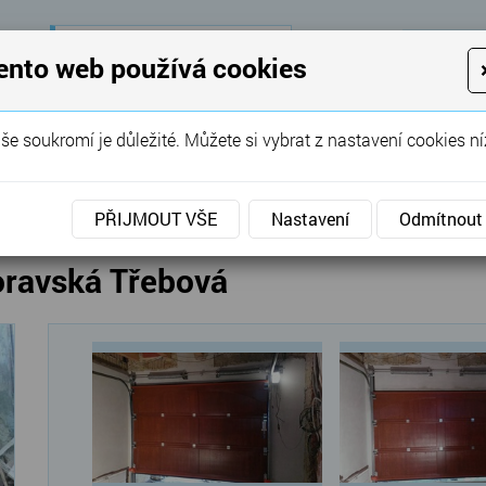
28 let
zkušeností
K
ento web používá cookies
KON
Garážová vrata, brány, ploty ...
še soukromí je důležité. Můžete si vybrat z nastavení cookies ní
SERVIS
REFERENCE
POPTÁVKA
á vrata
»
Sekční
»
Sekční dřevěná vrata - Moravská Tř
PŘIJMOUT VŠE
Nastavení
Odmítnout
oravská Třebová