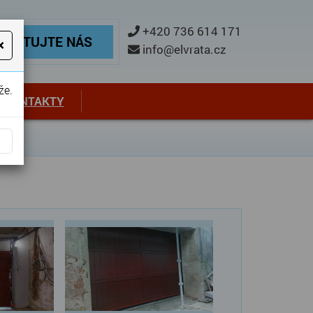
ontaktujte nás
+420 736 614 171
TAKTUJTE NÁS
×
info@elvrata.cz
že.
KONTAKTY
ebová