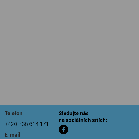
Telefon
Sledujte nás
na sociálních sítích:
+420 736 614 171
E-mail