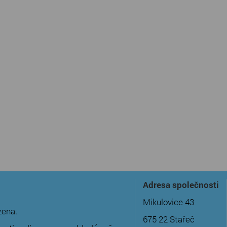
Adresa společnosti
Mikulovice 43
zena.
675 22 Stařeč