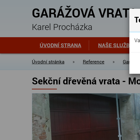
GARÁŽOVÁ VRATA
T
Karel Procházka
Va
ÚVODNÍ STRANA
NAŠE SLUŽBY
Úvodní stránka
»
Reference
»
Garážov
Sekční dřevěná vrata - M