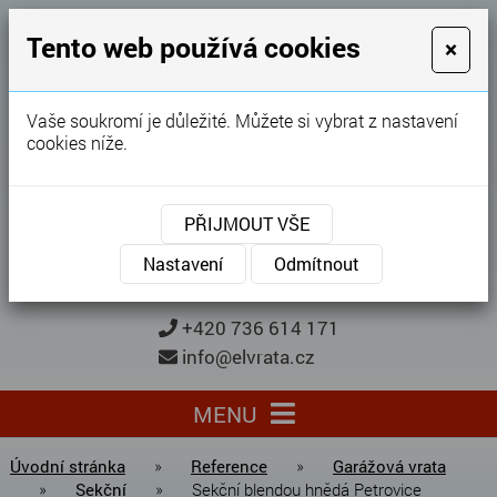
GARÁŽOVÁ VRATA
Tento web používá cookies
×
Karel Procházka
Vaše soukromí je důležité. Můžete si vybrat z nastavení
cookies níže.
28 let
zkušeností
Garážová vrata, brány, ploty ...
PŘIJMOUT VŠE
Kontaktujte nás
KONTAKTUJTE NÁS
Nastavení
Odmítnout
+420 736 614 171
info@elvrata.cz
MENU
Úvodní stránka
»
Reference
»
Garážová vrata
»
Sekční
»
Sekční blendou hnědá Petrovice