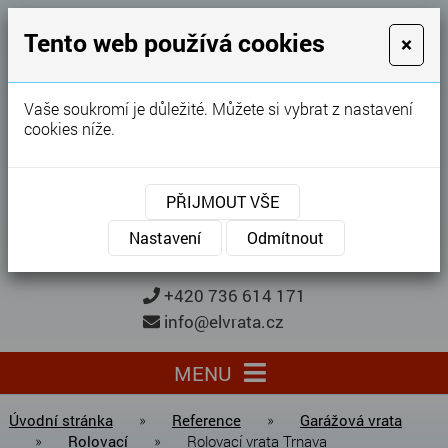
GARÁŽOVÁ VRATA
Tento web používá cookies
×
Karel Procházka
Vaše soukromí je důležité. Můžete si vybrat z nastavení
cookies níže.
28 let
zkušeností
Garážová vrata, brány, ploty ...
PŘIJMOUT VŠE
Kontaktujte nás
KONTAKTUJTE NÁS
Nastavení
Odmítnout
+420 736 614 171
info@elvrata.cz
MENU
Úvodní stránka
»
Reference
»
Garážová vrata
»
Rolovací
»
Rolovací vrata Trnava