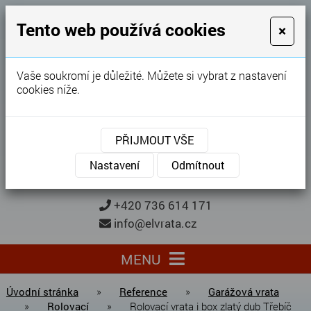
GARÁŽOVÁ VRATA
Tento web používá cookies
×
Karel Procházka
Vaše soukromí je důležité. Můžete si vybrat z nastavení
cookies níže.
28 let
zkušeností
Garážová vrata, brány, ploty ...
PŘIJMOUT VŠE
Kontaktujte nás
KONTAKTUJTE NÁS
Nastavení
Odmítnout
+420 736 614 171
info@elvrata.cz
MENU
Úvodní stránka
»
Reference
»
Garážová vrata
»
Rolovací
»
Rolovací vrata i box zlatý dub Třebíč