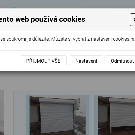
28 let
zkušeností
K
ento web používá cookies
KON
Garážová vrata, brány, ploty ...
še soukromí je důležité. Můžete si vybrat z nastavení cookies ní
SERVIS
REFERENCE
POPTÁVKA
á vrata
»
Rolovací
»
Rolovací vrata bílá
PŘIJMOUT VŠE
Nastavení
Odmítnout