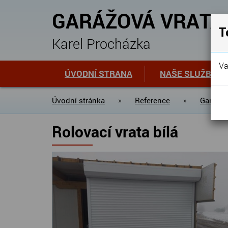
GARÁŽOVÁ VRATA
T
Karel Procházka
Va
ÚVODNÍ STRANA
NAŠE SLUŽBY
Úvodní stránka
»
Reference
»
Garážov
Rolovací vrata bílá