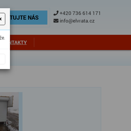
ontaktujte nás
+420 736 614 171
TAKTUJTE NÁS
×
info@elvrata.cz
že.
KONTAKTY