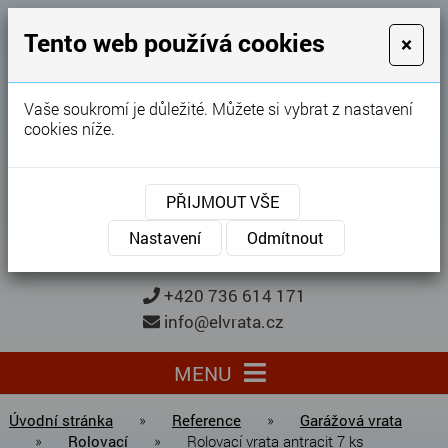
GARÁŽOVÁ VRATA
Tento web používá cookies
×
Karel Procházka
Vaše soukromí je důležité. Můžete si vybrat z nastavení
cookies níže.
28 let
zkušeností
Garážová vrata, brány, ploty ...
PŘIJMOUT VŠE
Kontaktujte nás
KONTAKTUJTE NÁS
Nastavení
Odmítnout
+420 736 614 171
info@elvrata.cz
MENU
Úvodní stránka
»
Reference
»
Garážová vrata
»
Rolovací
»
Rolovací vrata antracit 7 ks