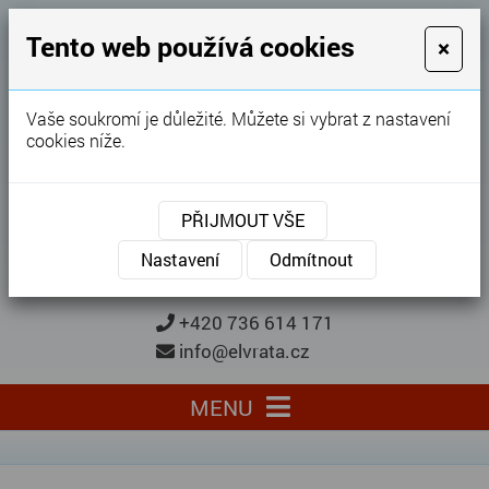
GARÁŽOVÁ VRATA
Tento web používá cookies
×
Karel Procházka
Vaše soukromí je důležité. Můžete si vybrat z nastavení
cookies níže.
28 let
zkušeností
Garážová vrata, brány, ploty ...
PŘIJMOUT VŠE
Kontaktujte nás
KONTAKTUJTE NÁS
Nastavení
Odmítnout
+420 736 614 171
info@elvrata.cz
MENU