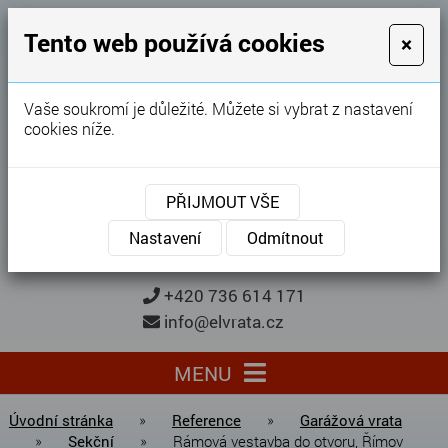
GARÁŽOVÁ VRATA
Tento web používá cookies
×
Karel Procházka
Vaše soukromí je důležité. Můžete si vybrat z nastavení
cookies níže.
28 let
zkušeností
Garážová vrata, brány, ploty ...
PŘIJMOUT VŠE
Kontaktujte nás
KONTAKTUJTE NÁS
Nastavení
Odmítnout
+420 736 614 171
info@elvrata.cz
MENU
Úvodní stránka
»
Reference
»
Garážová vrata
»
Sekční
»
Rámová vestavba do otvoru, Římov