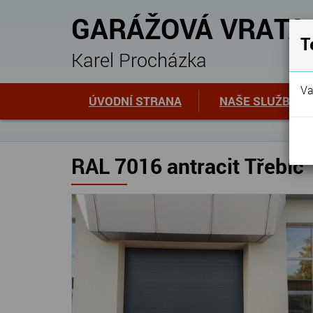
GARÁŽOVÁ VRATA
T
Karel Procházka
Va
ÚVODNÍ STRANA
NAŠE SLUŽBY
RAL 7016 antracit Třebíč