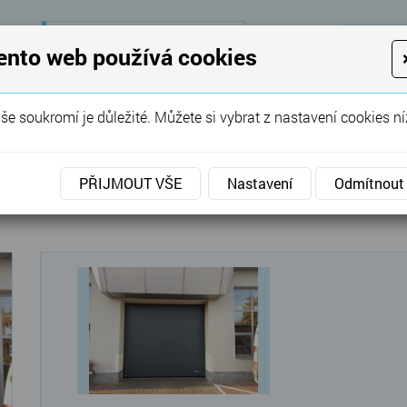
28 let
zkušeností
K
ento web používá cookies
KON
Garážová vrata, brány, ploty ...
še soukromí je důležité. Můžete si vybrat z nastavení cookies ní
SERVIS
REFERENCE
POPTÁVKA
PŘIJMOUT VŠE
Nastavení
Odmítnout