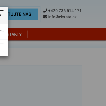
ontaktujte nás
+420 736 614 171
TAKTUJTE NÁS
×
info@elvrata.cz
že.
KONTAKTY