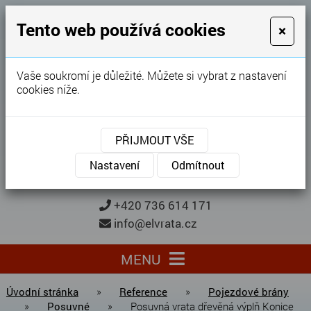
GARÁŽOVÁ VRATA
Tento web používá cookies
×
Karel Procházka
Vaše soukromí je důležité. Můžete si vybrat z nastavení
cookies níže.
28 let
zkušeností
Garážová vrata, brány, ploty ...
PŘIJMOUT VŠE
Kontaktujte nás
KONTAKTUJTE NÁS
Nastavení
Odmítnout
+420 736 614 171
info@elvrata.cz
MENU
Úvodní stránka
»
Reference
»
Pojezdové brány
»
Posuvné
»
Posuvná vrata dřevěná výplň Konice