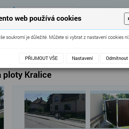
28 let
zkušeností
K
ento web používá cookies
KON
Garážová vrata, brány, ploty ...
še soukromí je důležité. Můžete si vybrat z nastavení cookies ní
SERVIS
REFERENCE
POPTÁVKA
vé brány
»
Posuvné
»
Posuvná vjezdová brána a ploty 
PŘIJMOUT VŠE
Nastavení
Odmítnout
ploty Kralice