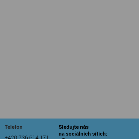
Telefon
Sledujte nás
na sociálních sítích:
+420 736 614 171