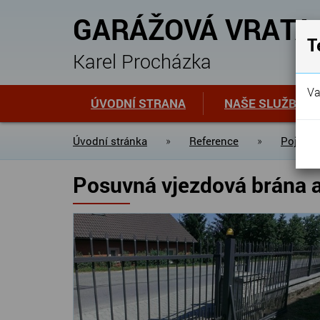
GARÁŽOVÁ VRATA
T
Karel Procházka
Va
ÚVODNÍ STRANA
NAŠE SLUŽBY
Úvodní stránka
»
Reference
»
Pojezdo
Posuvná vjezdová brána a 