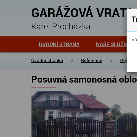
GARÁŽOVÁ VRATA
T
Karel Procházka
Va
ÚVODNÍ STRANA
NAŠE SLUŽBY
Úvodní stránka
»
Reference
»
Pojezdo
Posuvná samonosná oblo