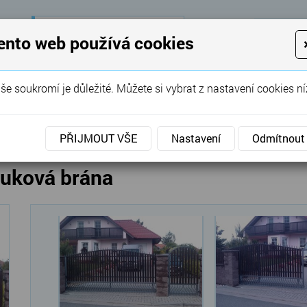
28 let
zkušeností
K
ento web používá cookies
KON
Garážová vrata, brány, ploty ...
še soukromí je důležité. Můžete si vybrat z nastavení cookies ní
SERVIS
REFERENCE
POPTÁVKA
vé brány
»
Posuvné
»
Posuvná samonosná oblouková
PŘIJMOUT VŠE
Nastavení
Odmítnout
uková brána