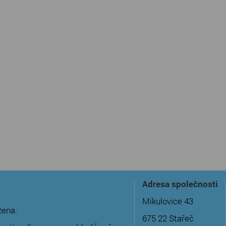
Adresa společnosti
Mikulovice 43
zena.
675 22 Stařeč