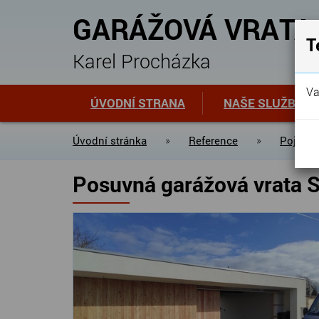
GARÁŽOVÁ VRATA
T
Karel Procházka
Va
ÚVODNÍ STRANA
NAŠE SLUŽBY
Úvodní stránka
»
Reference
»
Pojezdo
Posuvná garážová vrata S