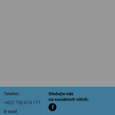
Telefon
Sledujte nás
na sociálních sítích:
+420 736 614 171
E-mail