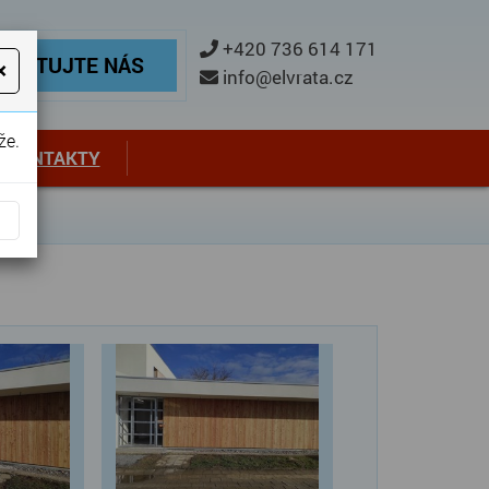
ontaktujte nás
+420 736 614 171
TAKTUJTE NÁS
×
info@elvrata.cz
že.
KONTAKTY