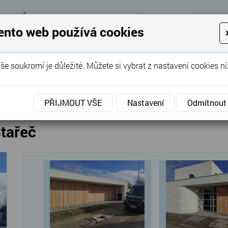
28 let
zkušeností
K
ento web používá cookies
KON
Garážová vrata, brány, ploty ...
še soukromí je důležité. Můžete si vybrat z nastavení cookies ní
SERVIS
REFERENCE
POPTÁVKA
vé brány
»
Posuvné
»
Posuvná garážová vrata Stařeč
PŘIJMOUT VŠE
Nastavení
Odmítnout
tařeč