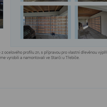
 z ocelového profilu zn, s přípravou pro vlastní dřevěnou výp
e vyrobili a namontovali ve Starči u Třebíče.