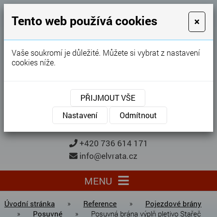
GARÁŽOVÁ VRATA
Tento web používá cookies
×
Karel Procházka
Vaše soukromí je důležité. Můžete si vybrat z nastavení
cookies níže.
28 let
zkušeností
Garážová vrata, brány, ploty ...
PŘIJMOUT VŠE
Kontaktujte nás
KONTAKTUJTE NÁS
Nastavení
Odmítnout
+420 736 614 171
info@elvrata.cz
MENU
Úvodní stránka
»
Reference
»
Pojezdové brány
»
Posuvné
»
Posuvná brána výplň pletivo Stařeč