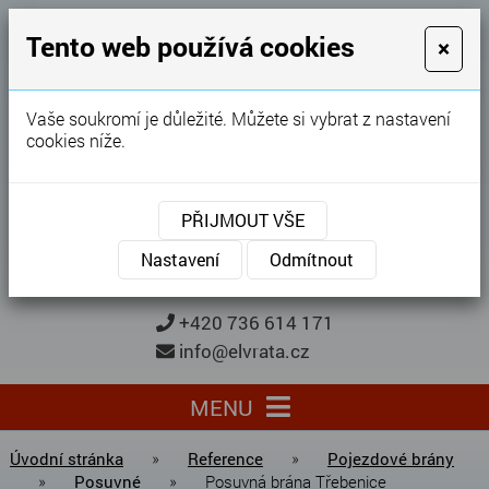
GARÁŽOVÁ VRATA
Tento web používá cookies
×
Karel Procházka
Vaše soukromí je důležité. Můžete si vybrat z nastavení
cookies níže.
28 let
zkušeností
Garážová vrata, brány, ploty ...
PŘIJMOUT VŠE
Kontaktujte nás
KONTAKTUJTE NÁS
Nastavení
Odmítnout
+420 736 614 171
info@elvrata.cz
MENU
Úvodní stránka
»
Reference
»
Pojezdové brány
»
Posuvné
»
Posuvná brána Třebenice