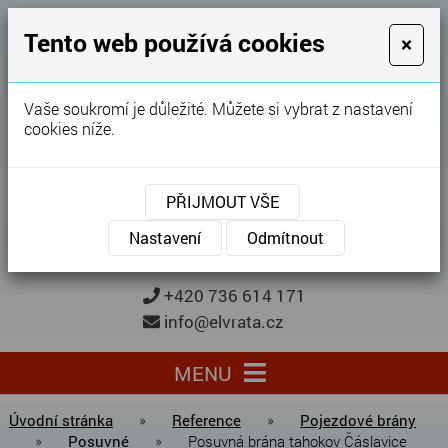
GARÁŽOVÁ VRATA
Tento web používá cookies
×
Karel Procházka
Vaše soukromí je důležité. Můžete si vybrat z nastavení
cookies níže.
28 let
zkušeností
Garážová vrata, brány, ploty ...
PŘIJMOUT VŠE
Kontaktujte nás
KONTAKTUJTE NÁS
Nastavení
Odmítnout
+420 736 614 171
info@elvrata.cz
MENU
Úvodní stránka
»
Reference
»
Pojezdové brány
»
Posuvné
»
Posuvná brána tahokov Čáslavice