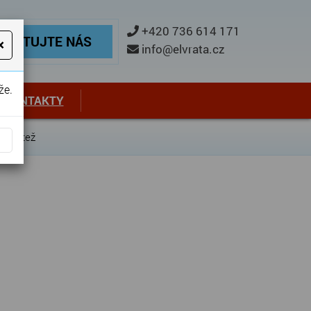
ontaktujte nás
+420 736 614 171
TAKTUJTE NÁS
×
info@elvrata.cz
že.
KONTAKTY
 Střítež