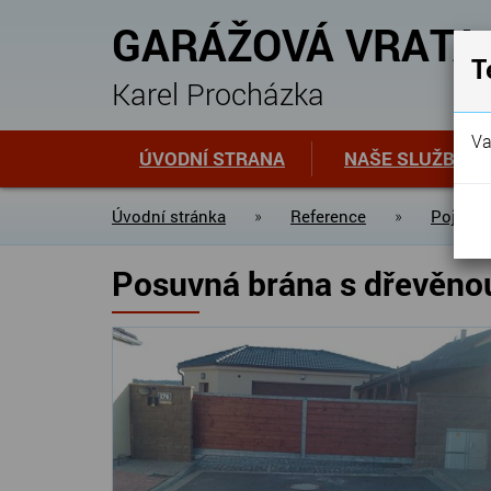
GARÁŽOVÁ VRATA
T
Karel Procházka
Va
ÚVODNÍ STRANA
NAŠE SLUŽBY
Úvodní stránka
»
Reference
»
Pojezdo
Posuvná brána s dřevěnou 