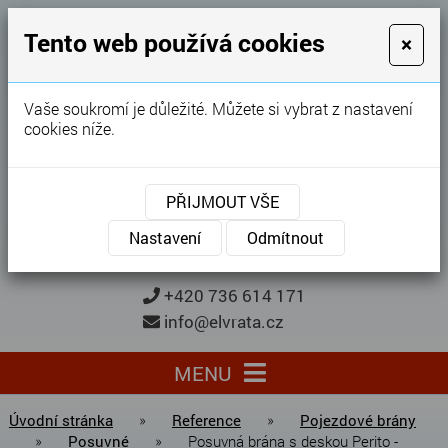
GARÁŽOVÁ VRATA
Tento web používá cookies
×
Karel Procházka
Vaše soukromí je důležité. Můžete si vybrat z nastavení
cookies níže.
28 let
zkušeností
Garážová vrata, brány, ploty ...
PŘIJMOUT VŠE
Kontaktujte nás
KONTAKTUJTE NÁS
Nastavení
Odmítnout
+420 736 614 171
info@elvrata.cz
MENU
Úvodní stránka
»
Reference
»
Pojezdové brány
»
Posuvné
»
Posuvná brána s deskou Perito -