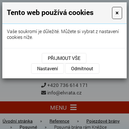
GARÁŽOVÁ VRATA
Tento web používá cookies
×
Karel Procházka
Vaše soukromí je důležité. Můžete si vybrat z nastavení
cookies níže.
28 let
zkušeností
Garážová vrata, brány, ploty ...
PŘIJMOUT VŠE
Kontaktujte nás
KONTAKTUJTE NÁS
Nastavení
Odmítnout
+420 736 614 171
info@elvrata.cz
MENU
Úvodní stránka
»
Reference
»
Pojezdové brány
»
Posuvné
»
Posuvná brána rám Kněžice