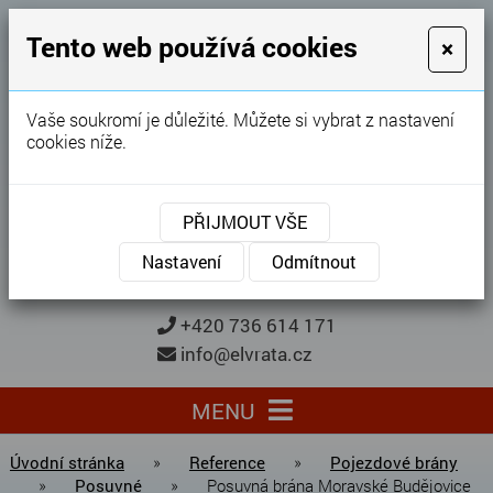
GARÁŽOVÁ VRATA
Tento web používá cookies
×
Karel Procházka
Vaše soukromí je důležité. Můžete si vybrat z nastavení
cookies níže.
28 let
zkušeností
Garážová vrata, brány, ploty ...
PŘIJMOUT VŠE
Kontaktujte nás
KONTAKTUJTE NÁS
Nastavení
Odmítnout
+420 736 614 171
info@elvrata.cz
MENU
Úvodní stránka
»
Reference
»
Pojezdové brány
»
Posuvné
»
Posuvná brána Moravské Budějovice