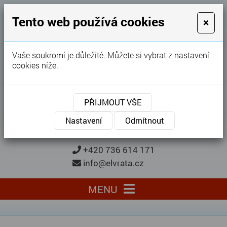
GARÁŽOVÁ VRATA
Tento web používá cookies
×
Karel Procházka
Vaše soukromí je důležité. Můžete si vybrat z nastavení
cookies níže.
28 let
zkušeností
Garážová vrata, brány, ploty ...
PŘIJMOUT VŠE
Kontaktujte nás
KONTAKTUJTE NÁS
Nastavení
Odmítnout
+420 736 614 171
info@elvrata.cz
MENU